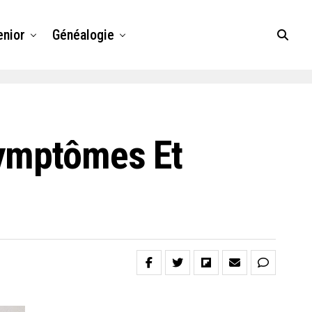
enior
Généalogie
Symptômes Et