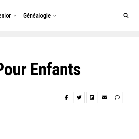
enior
Généalogie
 Pour Enfants