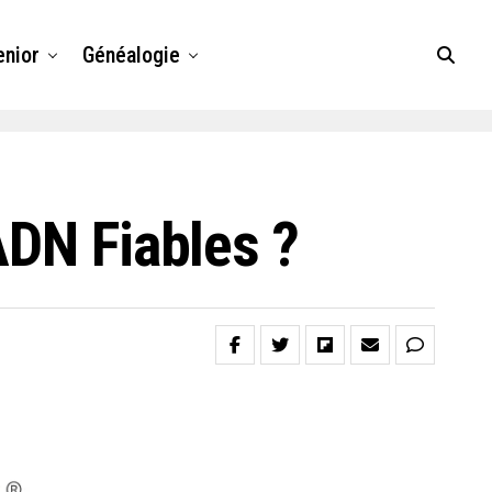
enior
Généalogie
ADN Fiables ?